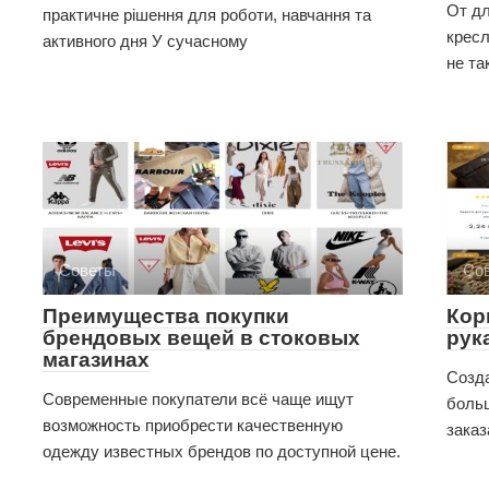
От дл
практичне рішення для роботи, навчання та
кресл
активного дня У сучасному
не та
Советы
Со
Преимущества покупки
Кор
брендовых вещей в стоковых
рук
магазинах
Созда
Современные покупатели всё чаще ищут
больш
возможность приобрести качественную
заказ
одежду известных брендов по доступной цене.