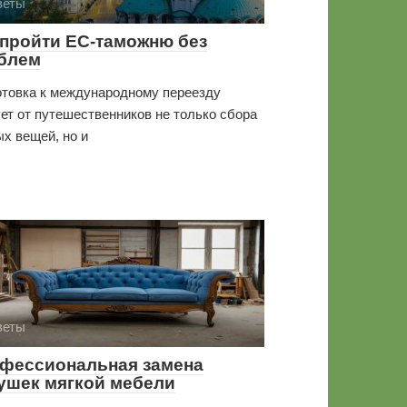
веты
 пройти ЕС-таможню без
блем
отовка к международному переезду
ет от путешественников не только сбора
х вещей, но и
веты
фессиональная замена
ушек мягкой мебели