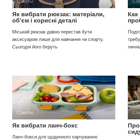
Советы
Со
Як вибрати рюкзак: матеріали,
Как
обʼєм і корисні деталі
про
Міський рюкзак давно перестав бути
Подг
аксесуаром лише для навчання чи спорту.
требу
Сьогодні його беруть
личны
Советы
Со
Як вибрати ланч-бокс
Про
сид
Ланч-бокси для щоденного харчування: