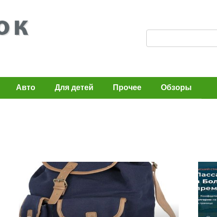
П
о
и
с
Авто
Для детей
Прочее
Обзоры
к
: