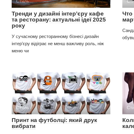
Стиль
Ст
Тренди у дизайні інтер’єру кафе
Что
та ресторану: актуальні ідеї 2025
мар
року
Санда
У сучасному ресторанному бізнесі дизайн
обувь
інтер’єру відіграє не менш важливу роль, ніж
меню чи
Стиль
Ст
Принт на футболці: який друк
Кол
вибрати
кал