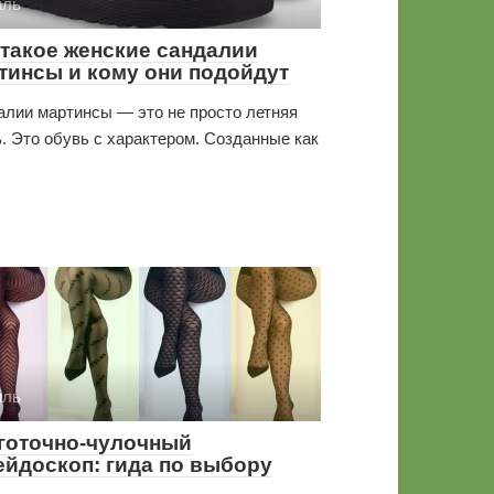
иль
 такое женские сандалии
тинсы и кому они подойдут
лии мартинсы — это не просто летняя
. Это обувь с характером. Созданные как
иль
готочно-чулочный
ейдоскоп: гида по выбору