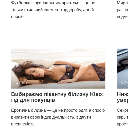
Футболка з оригінальним принтом — це не
Мир ж
тільки стильний елемент гардеробу, але й
разно
спосіб
подче
Стиль
Ст
Вибираємо пікантну білизну Kleo:
Ниж
гід для покупців
уве
Еротична білизна — це не просто одяг, а спосіб
Секре
виразити свою індивідуальність, відчути
скрыт
впевненість
прост