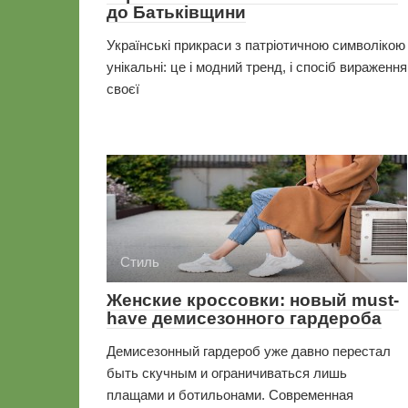
до Батьківщини
Українські прикраси з патріотичною символікою
унікальні: це і модний тренд, і спосіб вираження
своєї
Стиль
Женские кроссовки: новый must-
have демисезонного гардероба
Демисезонный гардероб уже давно перестал
быть скучным и ограничиваться лишь
плащами и ботильонами. Современная