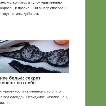
енских колготок и чулок удивительно
образен, и правильный выбор способен
ркнуть стиль, добавить
иль
нее бельё: секрет
ренности в себе
т уверенности начинается с того, что
о под одеждой. Невидимое, казалось бы,
ое, но