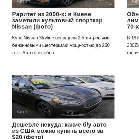
Авто
Ав
Раритет из 2000-х: в Киеве
Обн
заметили культовый спорткар
лим
Nissan (фото)
70-
Купе Nissan Skyline оснащали 2,5-литровыми
В 197
бензиновыми шестерками мощностью до 250
280ZX
л. с. Авто способно
гоноч
Авто
Дешевле некуда: какие б/у авто
из США можно купить всего за
$20 (фото)