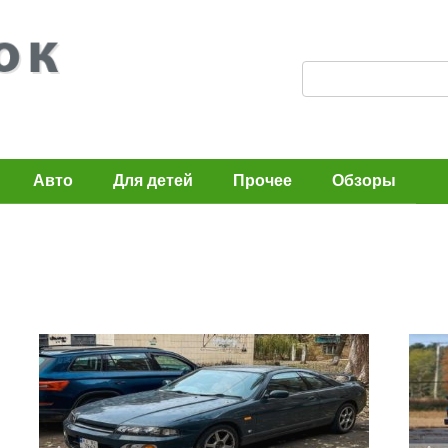
П
о
и
с
Авто
Для детей
Прочее
Обзоры
к
: