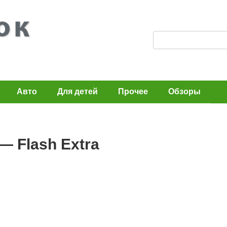
П
о
и
с
Авто
Для детей
Прочее
Обзоры
к
:
 Flash Extra
n