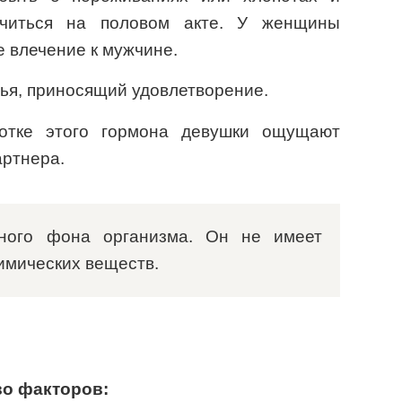
очиться на половом акте. У женщины
 влечение к мужчине.
ья, приносящий удовлетворение.
тке этого гормона девушки ощущают
артнера.
ного фона организма. Он не имеет
имических веществ.
во факторов: