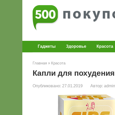
Перейти
к
контенту
Гаджеты
Здоровье
Красота
Главная
»
Красота
Капли для похудения F
Опубликовано:
27.01.2019
Автор:
admi