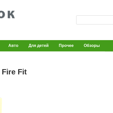
П
о
и
с
Авто
Для детей
Прочее
Обзоры
к
:
ire Fit
n