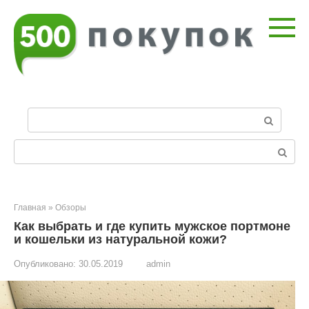
Перейти
к
контенту
П
о
и
Поиск:
с
к
:
Главная
»
Обзоры
Как выбрать и где купить мужское портмоне
и кошельки из натуральной кожи?
Опубликовано:
30.05.2019
admin