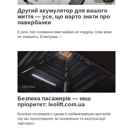
Другий акумулятор для вашого
життя — усе, що варто знати про
павербанки
Є речі, про існування яких майже не згадуєш, поки вони
не зникають. Електрика —
Обзоры
Безпека пасажирів — наш
пріоритет: leolift.com.ua
Безпека пасажирів є одним із найважливіших критеріїв
під час проєктування, встановлення та експлуатації
ліфтового