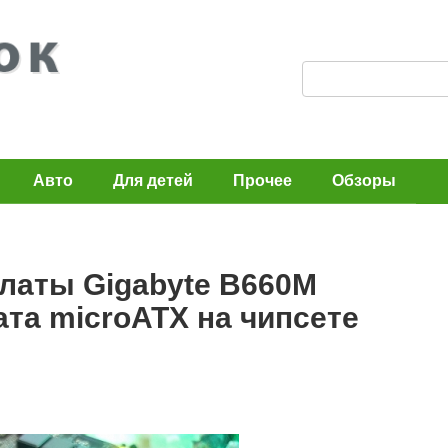
П
о
и
с
Авто
Для детей
Прочее
Обзоры
к
:
латы Gigabyte B660M
та microATX на чипсете
n