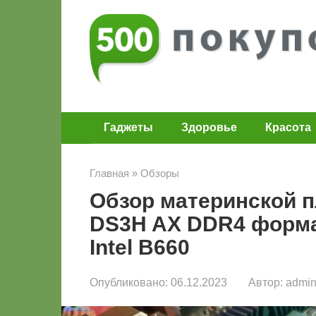
Перейти
к
контенту
Гаджеты
Здоровье
Красота
Главная
»
Обзоры
Обзор материнской п
DS3H AX DDR4 форма
Intel B660
Опубликовано:
06.12.2023
Автор:
admi