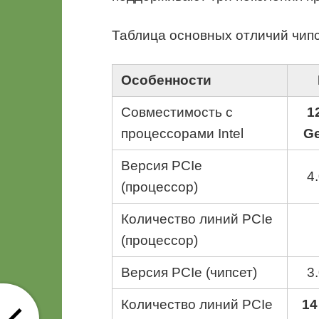
Таблица основных отличий чипс
Особенности
Совместимость с
1
процессорами Intel
Ge
Версия PCIe
4
(процессор)
Количество линий PCIe
(процессор)
Версия PCIe (чипсет)
3
Количество линий PCIe
14