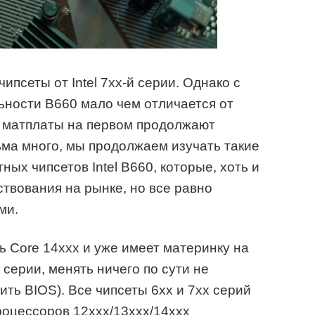
ипсеты от Intel 7xx-й серии. Однако с
льности B660 мало чем отличается от
а матплаты на первом продолжают
сьма много, мы продолжаем изучать такие
ых чипсетов Intel B660, которые, хоть и
ствования на рынке, но все равно
ми.
ить Core 14ххх и уже имеет материнку на
 серии, менять ничего по сути не
ить BIOS). Все чипсеты 6хх и 7хх серий
оцессоров 12ххх/13ххх/14ххх