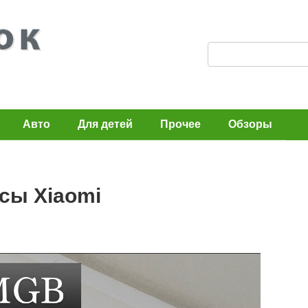
П
о
и
с
Авто
Для детей
Прочее
Обзоры
к
:
сы Хiaomi
n