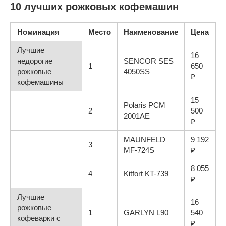
10 лучших рожковых кофемашин
Номинация
Место
Наименование
Цена
Лучшие
16
недорогие
SENCOR SES
1
650
рожковые
4050SS
₽
кофемашины
15
Polaris PCM
2
500
2001AE
₽
MAUNFELD
9 192
3
MF-724S
₽
8 055
4
Kitfort KT-739
₽
Лучшие
16
рожковые
1
GARLYN L90
540
кофеварки с
₽