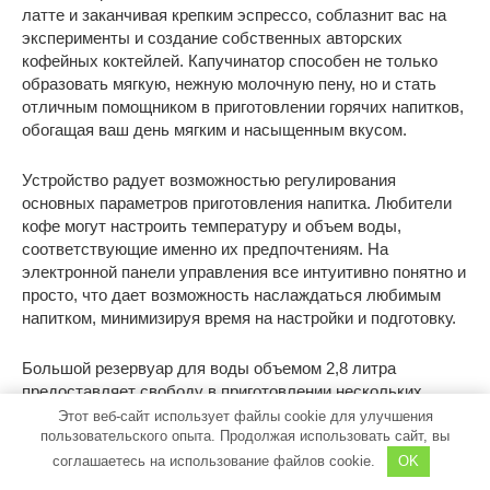
латте и заканчивая крепким эспрессо, соблазнит вас на
эксперименты и создание собственных авторских
кофейных коктейлей. Капучинатор способен не только
образовать мягкую, нежную молочную пену, но и стать
отличным помощником в приготовлении горячих напитков,
обогащая ваш день мягким и насыщенным вкусом.
Устройство радует возможностью регулирования
основных параметров приготовления напитка. Любители
кофе могут настроить температуру и объем воды,
соответствующие именно их предпочтениям. На
электронной панели управления все интуитивно понятно и
просто, что дает возможность наслаждаться любимым
напитком, минимизируя время на настройки и подготовку.
Большой резервуар для воды объемом 2,8 литра
предоставляет свободу в приготовлении нескольких
порций подряд, а система автоотключения сохраняет
Этот веб-сайт использует файлы cookie для улучшения
пользовательского опыта. Продолжая использовать сайт, вы
энергию и гарантирует безопасность использования.
Платформа для подогрева чашек — дополнительный
соглашаетесь на использование файлов cookie.
OK
плюс для тех, кто ценит теплоту каждого глотка.