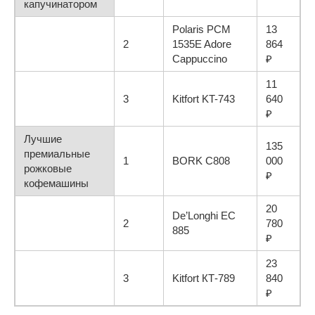
капучинатором
Polaris PCM
13
2
1535E Adore
864
Cappuccino
₽
11
3
Kitfort KT-743
640
₽
Лучшие
135
премиальные
1
BORK C808
000
рожковые
₽
кофемашины
20
De’Longhi EC
2
780
885
₽
23
3
Kitfort КТ-789
840
₽