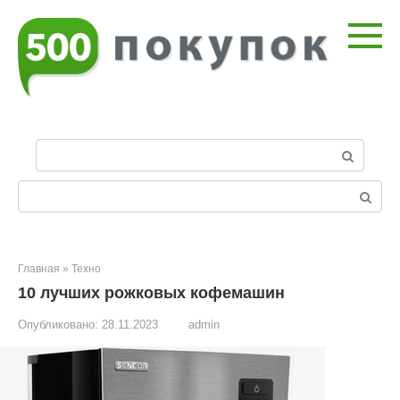
Перейти
к
контенту
П
о
и
Поиск:
с
к
:
Главная
»
Техно
10 лучших рожковых кофемашин
Опубликовано:
28.11.2023
admin