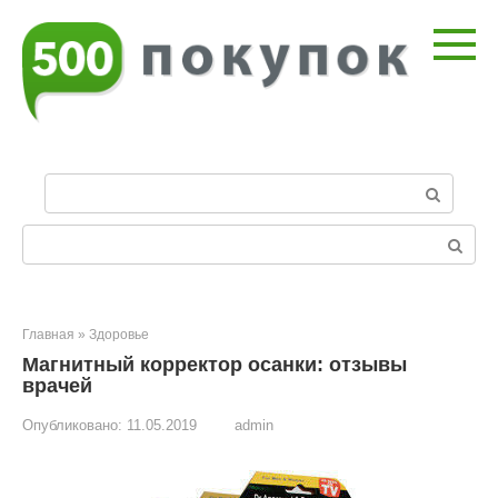
Перейти
к
контенту
П
о
и
Поиск:
с
к
:
Главная
»
Здоровье
Магнитный корректор осанки: отзывы
врачей
Опубликовано:
11.05.2019
admin