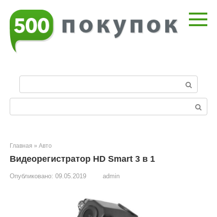
Перейти
к
контенту
П
о
и
Поиск:
с
к
:
Главная
»
Авто
Видеорегистратор HD Smart 3 в 1
Опубликовано:
09.05.2019
admin