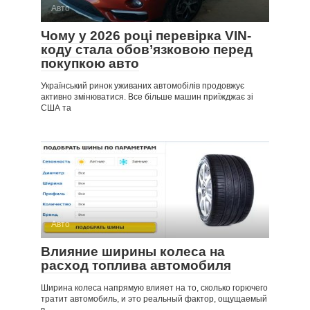
Авто
Чому у 2026 році перевірка VIN-
коду стала обов’язковою перед
покупкою авто
Український ринок уживаних автомобілів продовжує
активно змінюватися. Все більше машин приїжджає зі
США та
Авто
Влияние ширины колеса на
расход топлива автомобиля
Ширина колеса напрямую влияет на то, сколько горючего
тратит автомобиль, и это реальный фактор, ощущаемый
в