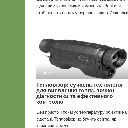
сучасним українським компаніям зберігати
стабільність навіть у періоди жорсткої економі
Гаджеты
Тепловізор: сучасна технологія
для виявлення тепла, точної
діагностики та ефективного
контролю
Цей пристрій показує температуру об’єктів на
відстані. Тепловізор не бачить світла, як
звичайна камера,