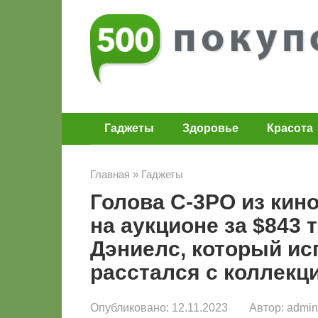
Перейти
к
контенту
Гаджеты
Здоровье
Красота
Главная
»
Гаджеты
Голова C-3PO из кино
на аукционе за $843 
Дэниелс, который ис
расстался с коллекц
Опубликовано:
12.11.2023
Автор:
admin