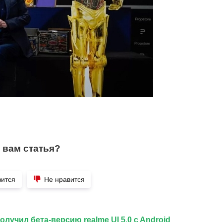
 вам статья?
вится
Не нравится
получил бета-версию realme UI 5.0 c Android