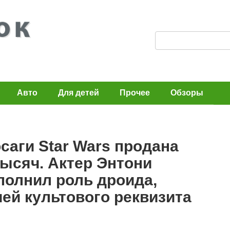
П
о
и
с
Авто
Для детей
Прочее
Обзоры
к
:
саги Star Wars продана
тысяч. Актер Энтони
полнил роль дроида,
ией культового реквизита