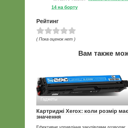
14 на борту
Рейтинг
( Пока оценок нет )
Вам также мо
Гаджеты
Картриджі Xerox: коли розмір ма
значення
Ефективне управління закупівлями дозволяє