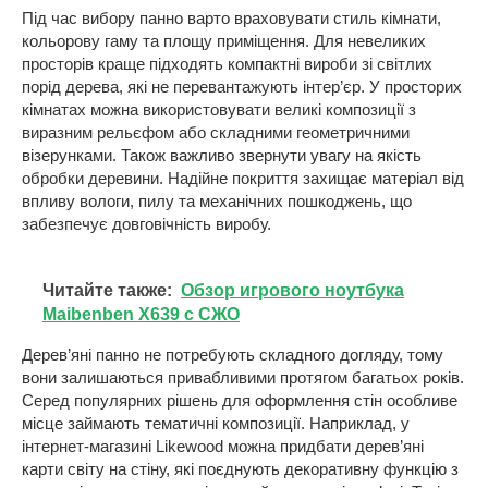
Під час вибору панно варто враховувати стиль кімнати,
кольорову гаму та площу приміщення. Для невеликих
просторів краще підходять компактні вироби зі світлих
порід дерева, які не перевантажують інтер’єр. У просторих
кімнатах можна використовувати великі композиції з
виразним рельєфом або складними геометричними
візерунками. Також важливо звернути увагу на якість
обробки деревини. Надійне покриття захищає матеріал від
впливу вологи, пилу та механічних пошкоджень, що
забезпечує довговічність виробу.
Читайте также:
Обзор игрового ноутбука
Maibenben X639 с СЖО
Дерев’яні панно не потребують складного догляду, тому
вони залишаються привабливими протягом багатьох років.
Серед популярних рішень для оформлення стін особливе
місце займають тематичні композиції. Наприклад, у
інтернет-магазині Likewood можна придбати дерев’яні
карти світу на стіну, які поєднують декоративну функцію з