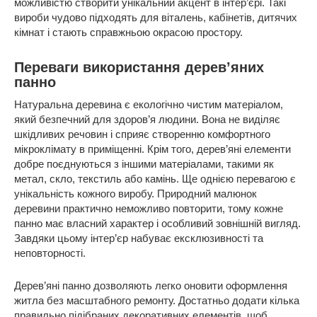
можливістю створити унікальний акцент в інтер’єрі. Такі
вироби чудово підходять для віталень, кабінетів, дитячих
кімнат і стають справжньою окрасою простору.
Переваги використання дерев’яних
панно
Натуральна деревина є екологічно чистим матеріалом,
який безпечний для здоров’я людини. Вона не виділяє
шкідливих речовин і сприяє створенню комфортного
мікроклімату в приміщенні. Крім того, дерев’яні елементи
добре поєднуються з іншими матеріалами, такими як
метал, скло, текстиль або камінь. Ще однією перевагою є
унікальність кожного виробу. Природний малюнок
деревини практично неможливо повторити, тому кожне
панно має власний характер і особливий зовнішній вигляд.
Завдяки цьому інтер’єр набуває ексклюзивності та
неповторності.
Дерев’яні панно дозволяють легко оновити оформлення
житла без масштабного ремонту. Достатньо додати кілька
правильно підібраних декоративних елементів, щоб