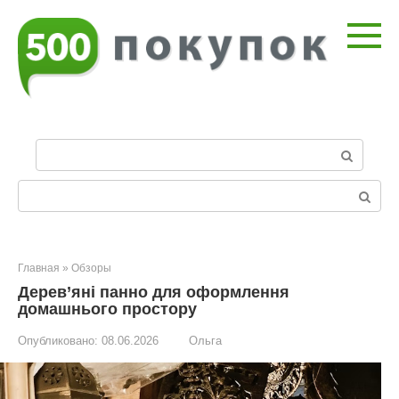
Перейти
к
контенту
П
о
и
Поиск:
с
к
:
Главная
»
Обзоры
Дерев’яні панно для оформлення
домашнього простору
Опубликовано:
08.06.2026
Ольга