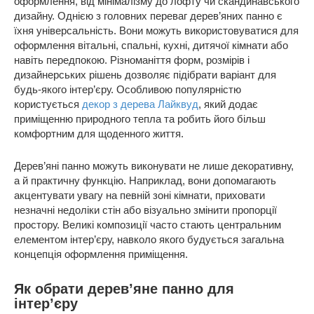
оформлення, від мінімалізму до лофту чи скандинавського
дизайну. Однією з головних переваг дерев’яних панно є
їхня універсальність. Вони можуть використовуватися для
оформлення вітальні, спальні, кухні, дитячої кімнати або
навіть передпокою. Різноманіття форм, розмірів і
дизайнерських рішень дозволяє підібрати варіант для
будь-якого інтер’єру. Особливою популярністю
користується
декор з дерева Лайквуд
, який додає
приміщенню природного тепла та робить його більш
комфортним для щоденного життя.
Дерев’яні панно можуть виконувати не лише декоративну,
а й практичну функцію. Наприклад, вони допомагають
акцентувати увагу на певній зоні кімнати, приховати
незначні недоліки стін або візуально змінити пропорції
простору. Великі композиції часто стають центральним
елементом інтер’єру, навколо якого будується загальна
концепція оформлення приміщення.
Як обрати дерев’яне панно для
інтер’єру