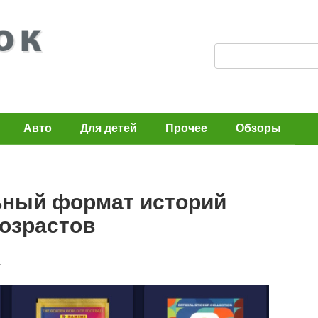
П
о
и
с
Авто
Для детей
Прочее
Обзоры
к
:
ьный формат историй
возрастов
а