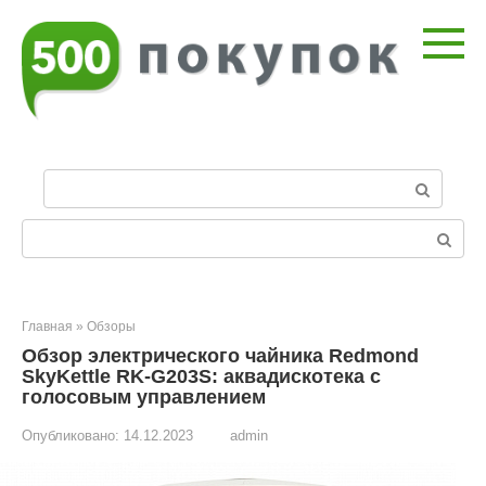
Перейти
к
контенту
П
о
и
Поиск:
с
к
:
Главная
»
Обзоры
Обзор электрического чайника Redmond
SkyKettle RK-G203S: аквадискотека с
голосовым управлением
Опубликовано:
14.12.2023
admin