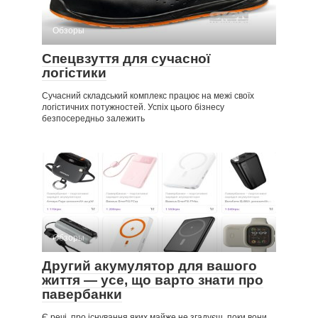
Обзоры
Спецвзуття для сучасної
логістики
Сучасний складський комплекс працює на межі своїх
логістичних потужностей. Успіх цього бізнесу
безпосередньо залежить
Обзоры
Другий акумулятор для вашого
життя — усе, що варто знати про
павербанки
Є речі, про існування яких майже не згадуєш, поки вони