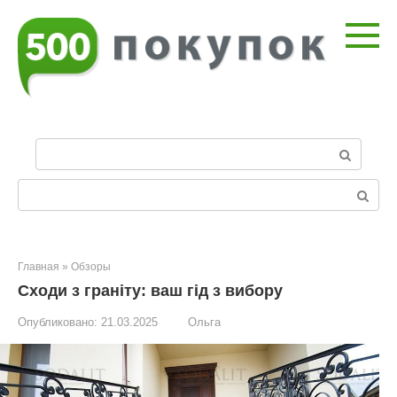
Перейти
к
контенту
П
о
и
Поиск:
с
к
:
Главная
»
Обзоры
Сходи з граніту: ваш гід з вибору
Опубликовано:
21.03.2025
Ольга