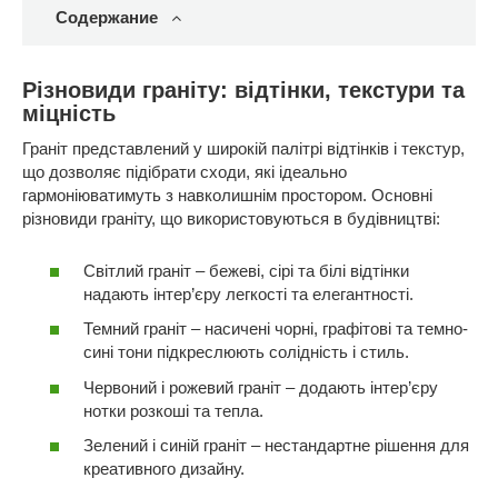
Содержание
Різновиди граніту: відтінки, текстури та
міцність
Граніт представлений у широкій палітрі відтінків і текстур,
що дозволяє підібрати сходи, які ідеально
гармоніюватимуть з навколишнім простором. Основні
різновиди граніту, що використовуються в будівництві:
Світлий граніт – бежеві, сірі та білі відтінки
надають інтер’єру легкості та елегантності.
Темний граніт – насичені чорні, графітові та темно-
сині тони підкреслюють солідність і стиль.
Червоний і рожевий граніт – додають інтер’єру
нотки розкоші та тепла.
Зелений і синій граніт – нестандартне рішення для
креативного дизайну.