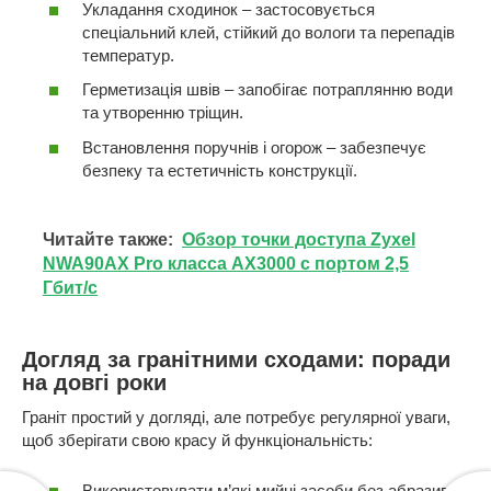
Укладання сходинок – застосовується
спеціальний клей, стійкий до вологи та перепадів
температур.
Герметизація швів – запобігає потраплянню води
та утворенню тріщин.
Встановлення поручнів і огорож – забезпечує
безпеку та естетичність конструкції.
Читайте также:
Обзор точки доступа Zyxel
NWA90AX Pro класса AX3000 с портом 2,5
Гбит/с
Догляд за гранітними сходами: поради
на довгі роки
Граніт простий у догляді, але потребує регулярної уваги,
щоб зберігати свою красу й функціональність:
Використовувати м’які мийні засоби без абразивів.