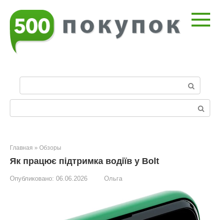
Перейти
к
контенту
П
о
и
Поиск:
с
к
:
Главная
»
Обзоры
Як працює підтримка водіїв у Bolt
Опубликовано:
06.06.2026
Ольга