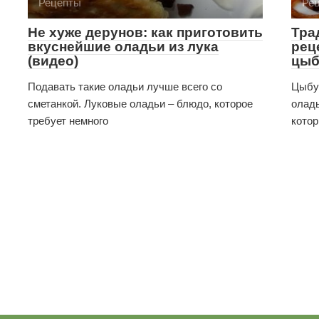
Рецепты
Ре
Не хуже дерунов: как приготовить
Тра
вкуснейшие оладьи из лука
рец
(видео)
цыб
Подавать такие оладьи лучше всего со
Цыбул
сметанкой. Луковые оладьи – блюдо, которое
оладь
требует немного
кото