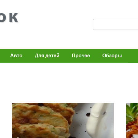
П
о
и
с
Авто
Для детей
Прочее
Обзоры
к
: