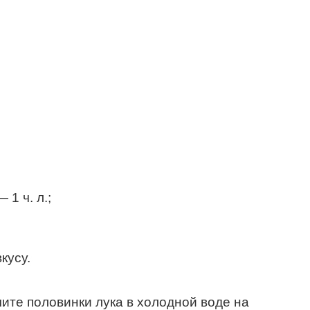
1 ч. л.;
кусу.
чите половинки лука в холодной воде на