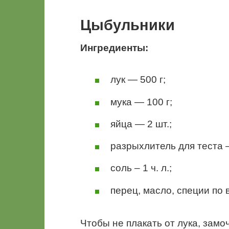
Цыбульники
Ингредиенты:
лук — 500 г;
мука — 100 г;
яйца — 2 шт.;
разрыхлитель для теста — 
соль – 1 ч. л.;
перец, масло, специи по в
Чтобы не плакать от лука, замо