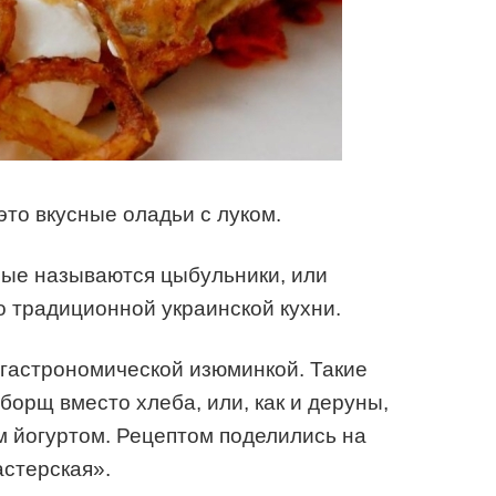
это вкусные оладьи с луком.
рые называются цыбульники, или
о традиционной украинской кухни.
 гастрономической изюминкой. Такие
борщ вместо хлеба, или, как и деруны,
м йогуртом. Рецептом поделились на
стерская».