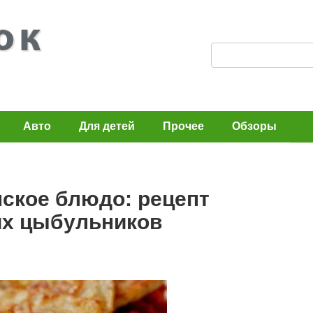
П
о
и
с
Авто
Для детей
Прочее
Обзоры
к
:
ское блюдо: рецепт
их цыбульников