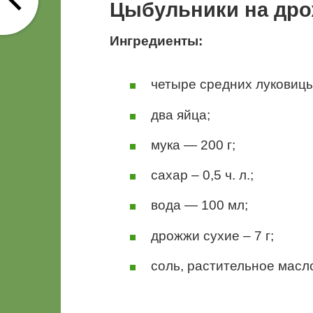
Цыбульники на др
Ингредиенты:
четыре средних луковицы
два яйца;
мука — 200 г;
сахар – 0,5 ч. л.;
вода — 100 мл;
дрожжи сухие – 7 г;
соль, растительное масл