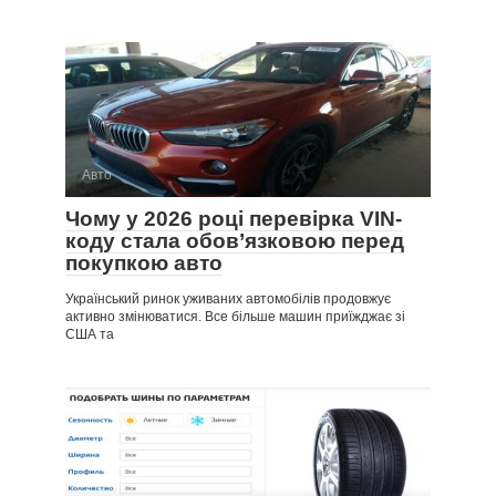
Авто
Чому у 2026 році перевірка VIN-
коду стала обов’язковою перед
покупкою авто
Український ринок уживаних автомобілів продовжує
активно змінюватися. Все більше машин приїжджає зі
США та