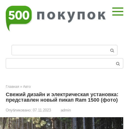
Перейти
к
контенту
П
о
и
Поиск:
с
к
:
Главная
»
Авто
Свежий дизайн и электрическая установка:
представлен новый пикап Ram 1500 (фото)
Опубликовано:
07.11.2023
admin