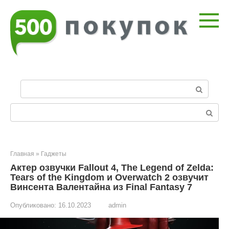
Перейти
к
контенту
П
о
и
Поиск:
с
к
:
Главная
»
Гаджеты
Актер озвучки Fallout 4, The Legend of Zelda:
Tears of the Kingdom и Overwatch 2 озвучит
Винсента Валентайна из Final Fantasy 7
Опубликовано:
16.10.2023
admin