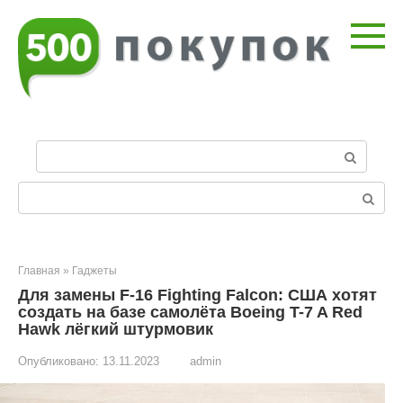
Перейти
к
контенту
П
о
и
Поиск:
с
к
:
Главная
»
Гаджеты
Для замены F-16 Fighting Falcon: США хотят
создать на базе самолёта Boeing T-7 A Red
Hawk лёгкий штурмовик
Опубликовано:
13.11.2023
admin