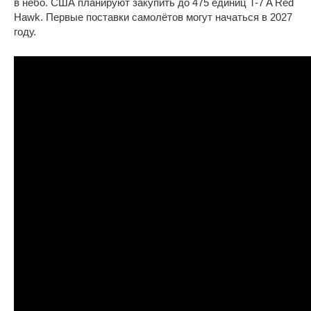
в небо. США планируют закупить до 475 единиц T-7 A Red
Hawk. Первые поставки самолётов могут начаться в 2027
году.