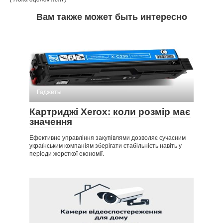
Вам также может быть интересно
Гаджеты
Картриджі Xerox: коли розмір має
значення
Ефективне управління закупівлями дозволяє сучасним
українським компаніям зберігати стабільність навіть у
періоди жорсткої економії.