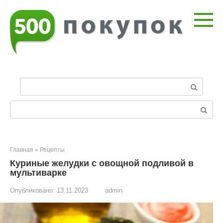
Перейти
к
контенту
П
о
и
Поиск:
с
к
:
Главная
»
Рецепты
Куриные желудки с овощной подливой в
мультиварке
Опубликовано:
13.11.2023
admin