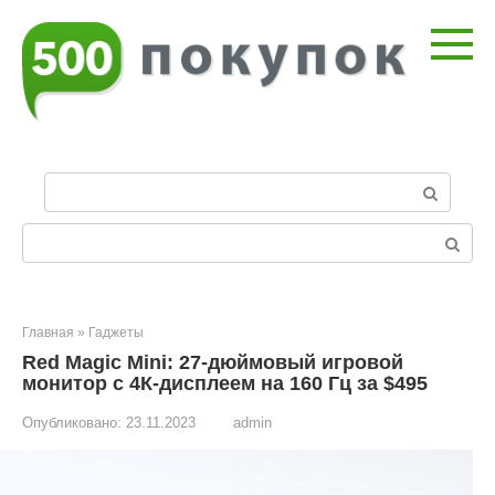
Перейти
к
контенту
П
о
и
Поиск:
с
к
:
Главная
»
Гаджеты
Red Magic Mini: 27-дюймовый игровой
монитор с 4К-дисплеем на 160 Гц за $495
Опубликовано:
23.11.2023
admin