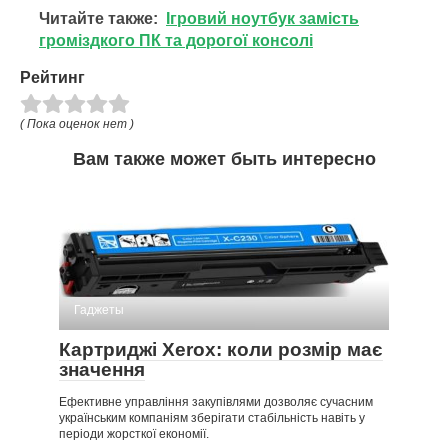
Читайте также:
Ігровий ноутбук замість
громіздкого ПК та дорогої консолі
Рейтинг
( Пока оценок нет )
Вам также может быть интересно
Гаджеты
Картриджі Xerox: коли розмір має
значення
Ефективне управління закупівлями дозволяє сучасним
українським компаніям зберігати стабільність навіть у
періоди жорсткої економії.