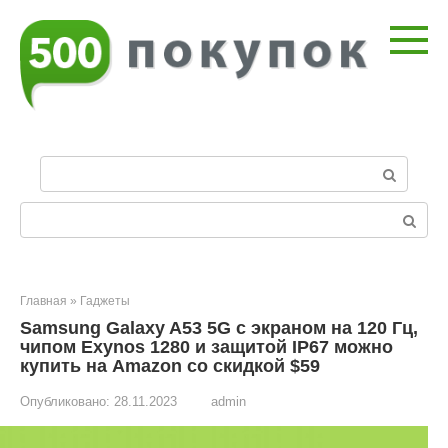
Перейти
к
контенту
П
о
и
Поиск:
с
к
:
Главная
»
Гаджеты
Samsung Galaxy A53 5G c экраном на 120 Гц,
чипом Exynos 1280 и защитой IP67 можно
купить на Amazon со скидкой $59
Опубликовано:
28.11.2023
admin