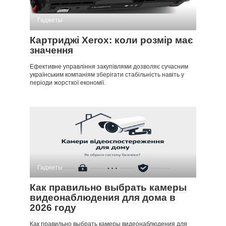
Гаджеты
Картриджі Xerox: коли розмір має
значення
Ефективне управління закупівлями дозволяє сучасним
українським компаніям зберігати стабільність навіть у
періоди жорсткої економії.
Гаджеты
Как правильно выбрать камеры
видеонаблюдения для дома в
2026 году
Как правильно выбрать камеры видеонаблюдения для