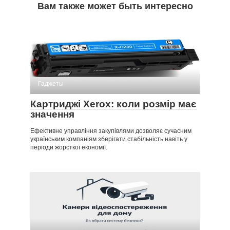
Вам также может быть интересно
Гаджеты
Картриджі Xerox: коли розмір має
значення
Ефективне управління закупівлями дозволяє сучасним
українським компаніям зберігати стабільність навіть у
періоди жорсткої економії.