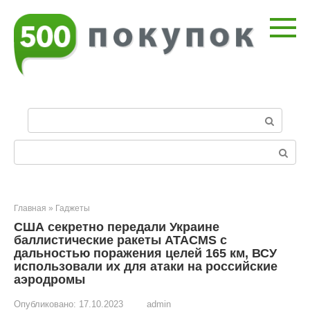
Перейти
к
контенту
П
о
и
Поиск:
с
к
:
Главная
»
Гаджеты
США секретно передали Украине
баллистические ракеты ATACMS с
дальностью поражения целей 165 км, ВСУ
использовали их для атаки на российские
аэродромы
Опубликовано:
17.10.2023
admin