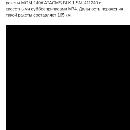
ракеты MGM-140A ATACMS BLK 1 SN. 411240 с
кассетными суббоеприпасами M74. Дальность поражения
такой ракеты составляет 165 км.