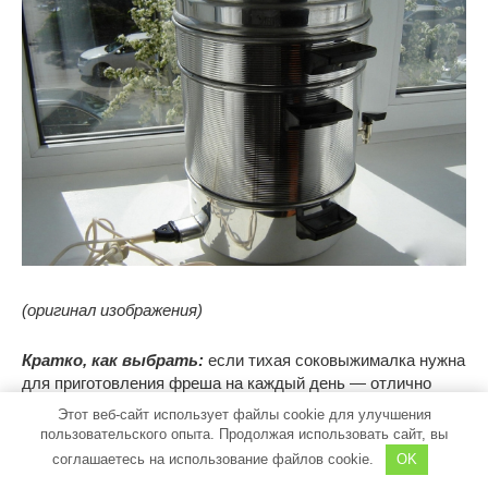
(оригинал изображения)
Кратко, как выбрать:
если тихая соковыжималка нужна
для приготовления фреша на каждый день — отлично
подойдет шнековая или ручной пресс, если для заготовок
Этот веб-сайт использует файлы cookie для улучшения
— берите соковарку. Центрифужные — почти всегда
пользовательского опыта. Продолжая использовать сайт, вы
шумят сильно.
соглашаетесь на использование файлов cookie.
OK