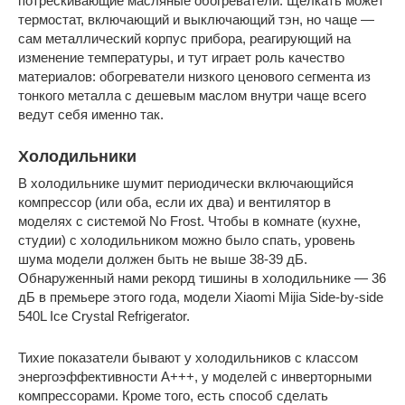
потрескивающие масляные обогреватели. Щелкать может
термостат, включающий и выключающий тэн, но чаще —
сам металлический корпус прибора, реагирующий на
изменение температуры, и тут играет роль качество
материалов: обогреватели низкого ценового сегмента из
тонкого металла с дешевым маслом внутри чаще всего
ведут себя именно так.
Холодильники
В холодильнике шумит периодически включающийся
компрессор (или оба, если их два) и вентилятор в
моделях с системой No Frost. Чтобы в комнате (кухне,
студии) с холодильником можно было спать, уровень
шума модели должен быть не выше 38-39 дБ.
Обнаруженный нами рекорд тишины в холодильнике — 36
дБ в премьере этого года, модели Xiaomi Mijia Side-by-side
540L Ice Crystal Refrigerator.
Тихие показатели бывают у холодильников с классом
энергоэффективности А+++, у моделей с инверторными
компрессорами. Кроме того, есть способ сделать