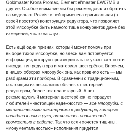
Goldmaster Krona Promax, Element el’master EW07MB и
другие. Особое внимание мы бы рекомендовали обратить
на модель от Polaris: в ней применена оригинальная (в
своей простоте) конструкция редуктора, что позволяет
этой мясорубке быть намного тише конкуренток даже без
измерений, чисто на слух.
Есть ещё один признак, который может помочь при
выборе тихой мясорубке, но здесь вам потребуется
информация, которую производитель не указывает почти
никогда: тип редуктора и материал шестерёнок. Впрочем,
в наших обзорах мясорубок она, как правило есть — мы
разбираем эти приборы. В сравнении с традиционным,
состоящим из нескольких обычных шестерней,
редуктором, более тих планетарный. А вот
рекомендуемый материал шестерёнок не порадует
любителей «настоящей надёжности» —
все мясорубки с
металлическими шестернями в редукторе, которые
попадали к нам в руки, отличались повышенной
громкостью в работе
. Так что если хочется тишины,
«монументальностью» исполнения придётся