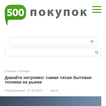
Перейти
к
контенту
П
о
и
Поиск:
с
к
:
Главная
»
Обзоры
Давайте негромко: самая тихая бытовая
техника на рынке
Опубликовано:
22.10.2023
admin