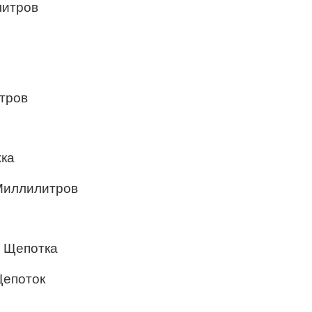
литров
тров
жка
Миллилитров
 Щепотка
Щепоток