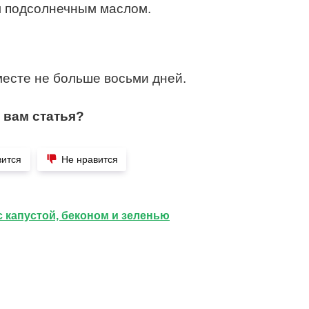
 подсолнечным маслом.
месте не больше восьми дней.
 вам статья?
вится
Не нравится
с капустой, беконом и зеленью