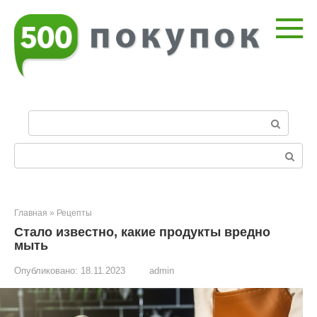
Перейти
к
контенту
П
о
и
Поиск:
с
к
:
Главная
»
Рецепты
Стало известно, какие продукты вредно
мыть
Опубликовано:
18.11.2023
admin