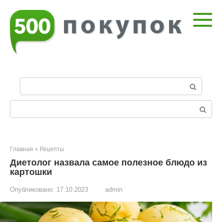
Перейти
к
контенту
П
о
и
Поиск:
с
к
:
Главная
»
Рецепты
Диетолог назвала самое полезное блюдо из
картошки
Опубликовано:
17.10.2023
admin