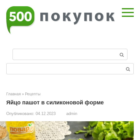
Перейти
к
контенту
П
о
и
Поиск:
с
к
:
Главная
»
Рецепты
Яйцо пашот в силиконовой форме
Опубликовано:
04.12.2023
admin