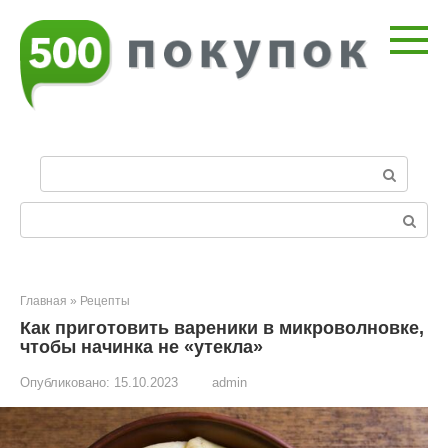
Перейти
к
контенту
П
о
и
Поиск:
с
к
:
Главная
»
Рецепты
Как приготовить вареники в микроволновке,
чтобы начинка не «утекла»
Опубликовано:
15.10.2023
admin