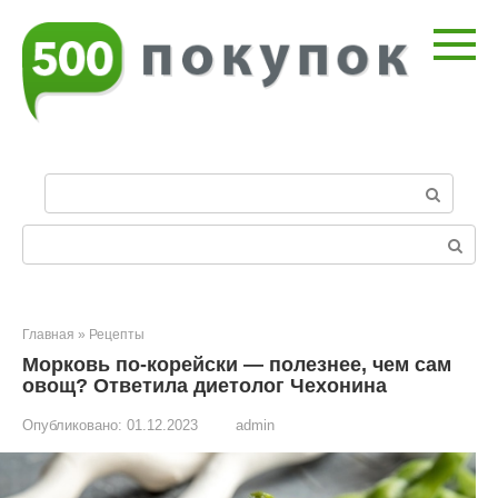
Перейти
к
контенту
П
о
и
Поиск:
с
к
:
Главная
»
Рецепты
Морковь по-корейски — полезнее, чем сам
овощ? Ответила диетолог Чехонина
Опубликовано:
01.12.2023
admin