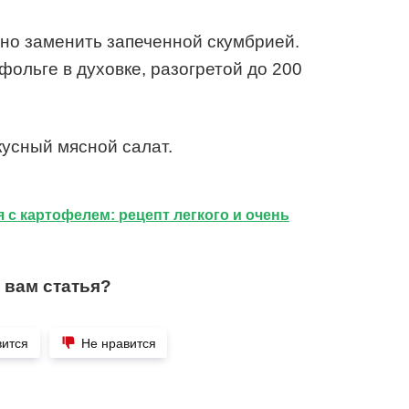
но заменить запеченной скумбрией.
фольге в духовке, разогретой до 200
кусный мясной салат.
 с картофелем: рецепт легкого и очень
 вам статья?
вится
Не нравится