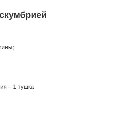
 скумбрией
лины;
ия – 1 тушка