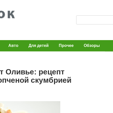
П
о
и
с
Авто
Для детей
Прочее
Обзоры
к
:
т Оливье: рецепт
опченой скумбрией
n