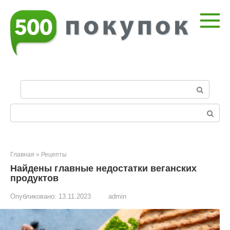
Перейти
к
контенту
П
о
и
Поиск:
с
к
:
Главная
»
Рецепты
Найдены главные недостатки веганских
продуктов
Опубликовано:
13.11.2023
admin