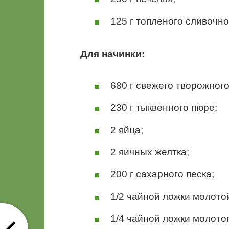
125 г топленого сливочн
Для начинки:
680 г свежего творожного
230 г тыквенного пюре;
2 яйца;
2 яичных желтка;
200 г сахарного песка;
1/2 чайной ложки молото
1/4 чайной ложки молотог