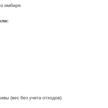
го имбиря.
ели:
квы (вес без учета отходов).