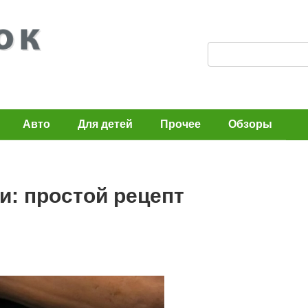
П
о
и
с
Авто
Для детей
Прочее
Обзоры
к
:
и: простой рецепт