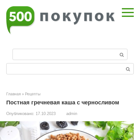
Перейти
к
контенту
П
о
и
Поиск:
с
к
:
Главная
»
Рецепты
Постная гречневая каша с черносливом
Опубликовано:
17.10.2023
admin