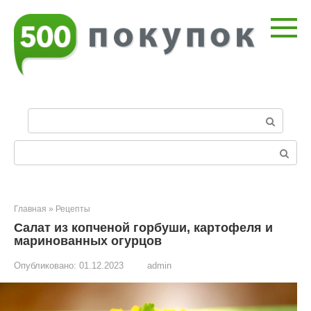
Перейти
к
контенту
П
о
и
Поиск:
с
к
:
Главная
»
Рецепты
Салат из копченой горбуши, картофеля и
маринованных огурцов
Опубликовано:
01.12.2023
admin