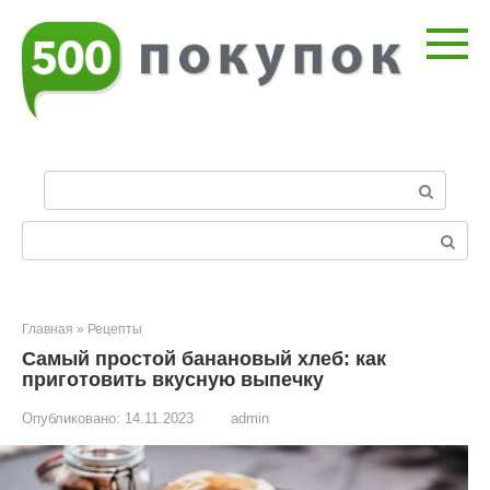
Перейти
к
контенту
П
о
и
Поиск:
с
к
:
Главная
»
Рецепты
Самый простой банановый хлеб: как
приготовить вкусную выпечку
Опубликовано:
14.11.2023
admin