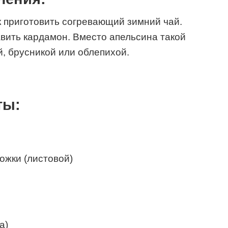
к приготовить согревающий зимний чай.
вить кардамон. Вместо апельсина такой
й, брусникой или облепихой.
ты:
ожки (листовой)
а)