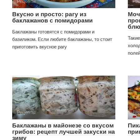
Рецепты
Ре
Вкусно и просто: рагу из
Моч
баклажанов с помидорами
про
блю
Баклажаны готовятся с помидорами и
Такие
базиликом. Если любите баклажаны, то стоит
холод
приготовить вкусное рагу
поле
Рецепты
Ре
Баклажаны в майонезе со вкусом
Пик
грибов: рецепт лучшей закуски на
при
зиму