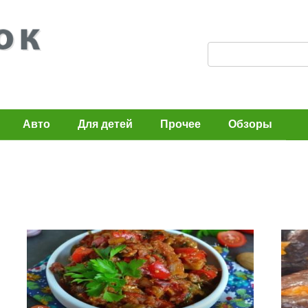
П
о
и
с
Авто
Для детей
Прочее
Обзоры
к
: