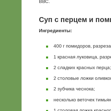
ВВС.
Суп с перцем и по
Ингредиенты:
400 г помидоров, разрез
1 красная луковица, разр
2 сладких красных перца;
2 столовые ложки оливко
2 зубчика чеснока;
несколько веточек тимьян
1 столовая ложка красног