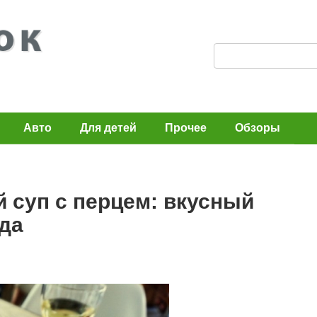
П
о
и
с
Авто
Для детей
Прочее
Обзоры
к
:
 суп с перцем: вкусный
да