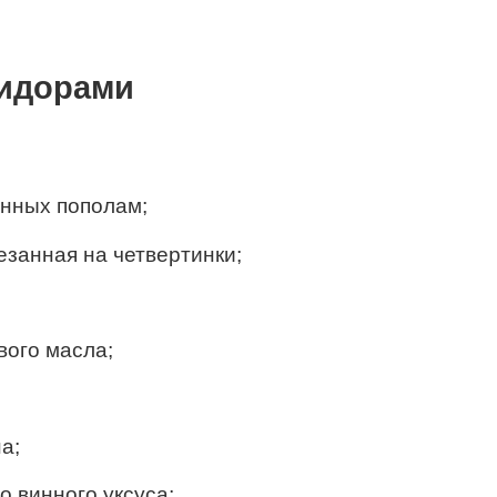
мидорами
анных пополам;
езанная на четвертинки;
вого масла;
а;
о винного уксуса;