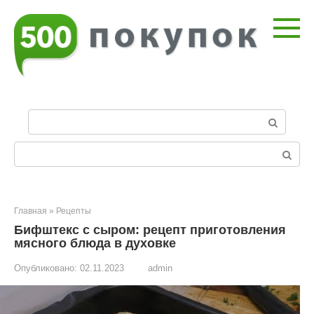
Перейти
к
контенту
П
о
и
Поиск:
с
к
:
Главная
»
Рецепты
Бифштекс с сыром: рецепт приготовления
мясного блюда в духовке
Опубликовано:
02.11.2023
admin