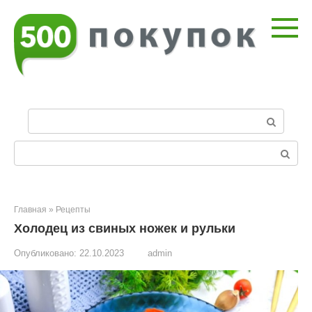
Перейти
к
контенту
П
о
и
Поиск:
с
к
:
Главная
»
Рецепты
Холодец из свиных ножек и рульки
Опубликовано:
22.10.2023
admin