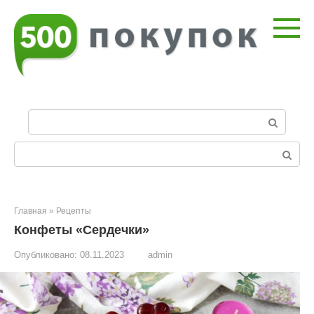
Перейти
к
контенту
П
о
и
Поиск:
с
к
:
Главная
»
Рецепты
Конфеты «Сердечки»
Опубликовано:
08.11.2023
admin