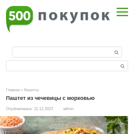
Перейти
к
контенту
П
о
и
Поиск:
с
к
:
Главная
»
Рецепты
Паштет из чечевицы с морковью
Опубликовано:
11.12.2023
admin