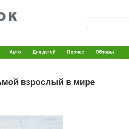
П
о
и
с
Авто
Для детей
Прочее
Обзоры
к
:
ьмой взрослый в мире
n